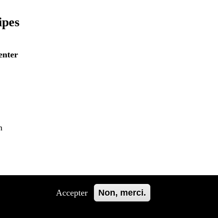
ipes
enter
n
Accepter
Non, merci.