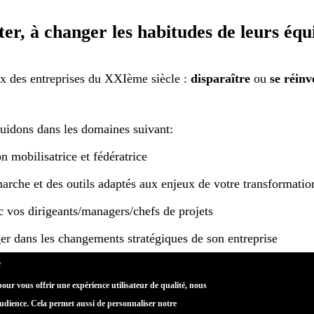
ter, à changer les habitudes de leurs équ
x des entreprises du XXIème siècle :
disparaître
ou
se réinv
guidons dans les domaines suivant:
n mobilisatrice et fédératrice
arche et des outils adaptés aux enjeux de votre transformatio
c vos dirigeants/managers/chefs de projets
r dans les changements stratégiques de son entreprise
é
 prendre en charge tout au long du processus de changement
 pour vous offrir une expérience utilisateur de qualité, nous
ne, synonyme de complémentarité et de solidarité
audience. Cela permet aussi de personnaliser notre