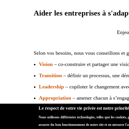
Aider les entreprises à s'adap
Enjeu
Selon vos besoins, nous vous conseillons et 
Vision
– co-construire et partager une visio
Transition
– définir un processus, une dém
Leadership
– copiloter le changement ave
Appropriation
– amener chacun à s’engage
Le respect de votre vie privée est notre priorit
Responsabilisation
– motiver chacun à se
Nous utilisons différentes technologies, telles que les cookies,
Coopération
– créer une dynamique commu
assurer du bon fonctionnement de notre site et en mesurer l'